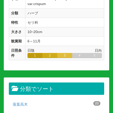
var.crispum
分類
ハーブ
特性
セリ科
大きさ
10~20cm
観賞期
6～11月
日照条
日陰
日向
件
1
2
3
4
5
分類でソート
23
落葉高木