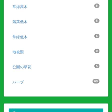
6
常緑高木
6
落葉低木
6
常緑低木
0
地被類
5
公園の草花
69
ハーブ