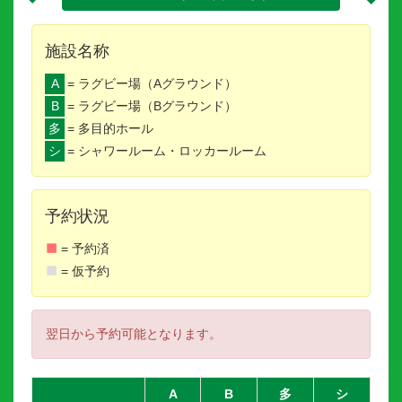
施設名称
A
= ラグビー場（Aグラウンド）
B
= ラグビー場（Bグラウンド）
多
= 多目的ホール
シ
= シャワールーム・ロッカールーム
予約状況
= 予約済
= 仮予約
翌日から予約可能となります。
A
B
多
シ