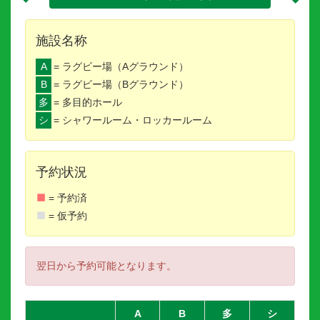
施設名称
A
= ラグビー場（Aグラウンド）
B
= ラグビー場（Bグラウンド）
多
= 多目的ホール
シ
= シャワールーム・ロッカールーム
予約状況
= 予約済
= 仮予約
翌日から予約可能となります。
A
B
多
シ