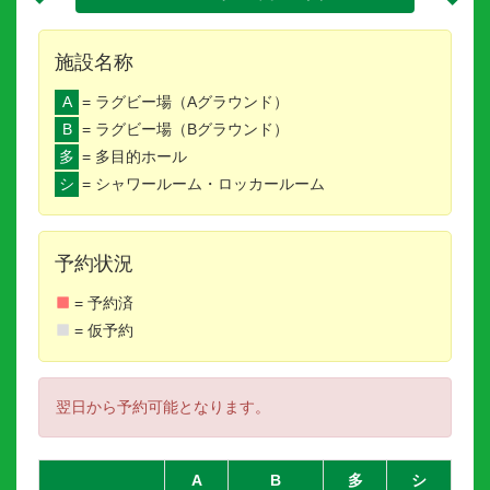
施設名称
A
= ラグビー場（Aグラウンド）
B
= ラグビー場（Bグラウンド）
多
= 多目的ホール
シ
= シャワールーム・ロッカールーム
予約状況
= 予約済
= 仮予約
翌日から予約可能となります。
A
B
多
シ