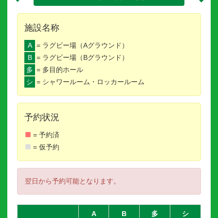
施設名称
A
= ラグビー場（Aグラウンド）
B
= ラグビー場（Bグラウンド）
多
= 多目的ホール
シ
= シャワールーム・ロッカールーム
予約状況
= 予約済
= 仮予約
翌日から予約可能となります。
A
B
多
シ