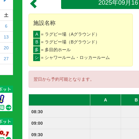
2025年09月1
土
施設名称
6
A
= ラグビー場（Aグラウンド）
13
B
= ラグビー場（Bグラウンド）
20
多
= 多目的ホール
シ
= シャワールーム・ロッカールーム
27
翌日から予約可能となります。
A
B
08:30
09:00
09:30