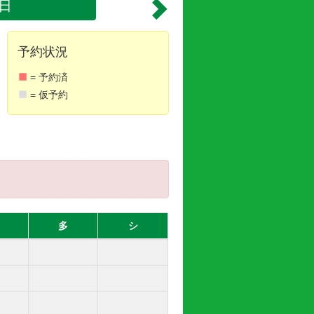
6日
予約状況
= 予約済
= 仮予約
多
シ