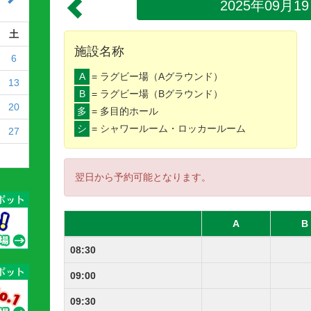
2025年09月1
土
施設名称
6
A
= ラグビー場（Aグラウンド）
13
B
= ラグビー場（Bグラウンド）
20
多
= 多目的ホール
シ
= シャワールーム・ロッカールーム
27
翌日から予約可能となります。
A
B
08:30
09:00
09:30