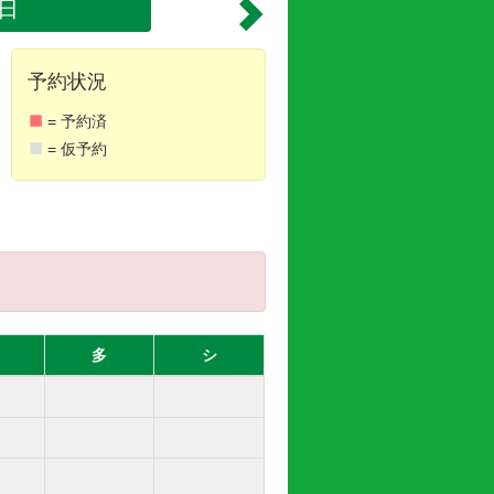
9日
予約状況
= 予約済
= 仮予約
多
シ